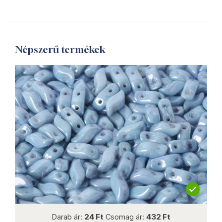
Népszerű termékek
not new
Darab ár:
24 Ft
Csomag ár:
432 Ft