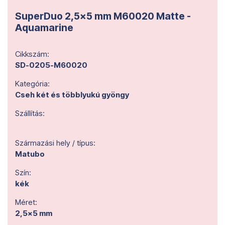
SuperDuo 2,5x5 mm M60020 Matte -
Aquamarine
Cikkszám:
SD-0205-M60020
Kategória:
Cseh két és többlyukú gyöngy
Szállítás:
Származási hely / típus:
Matubo
Szín:
kék
Méret:
2,5x5 mm