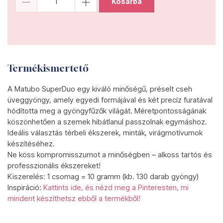
Kosárba
Termékismertető
A Matubo SuperDuo egy kiváló minőségű, préselt cseh
üveggyöngy, amely egyedi formájával és két precíz furatával
hódította meg a gyöngyfűzők világát. Méretpontosságának
köszönhetően a szemek hibátlanul passzolnak egymáshoz.
Ideális választás térbeli ékszerek, minták, virágmotívumok
készítéséhez.
Ne köss kompromisszumot a minőségben – alkoss tartós és
professzionális ékszereket!
Kiszerelés: 1 csomag = 10 gramm (kb. 130 darab gyöngy)
Inspiráció:
Kattints ide, és nézd meg a Pinteresten, mi
mindent készíthetsz ebből a termékből!