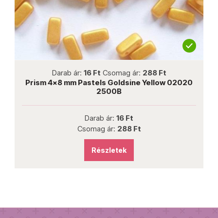
not new
not
r:
16 Ft
Csomag ár:
288 Ft
Darab ár:
510 Ft
C
Pastels Goldsine Yellow 02020
Miniduo 2,5x4 mm 
2500B
Darab ár:
16 Ft
Darab á
Csomag ár:
288 Ft
Csomag á
Részletek
Rész