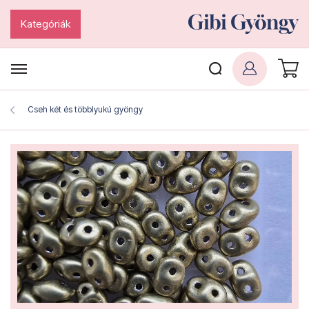
Kategóriák
Cseh két és többlyukú gyöngy