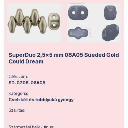
SuperDuo 2,5x5 mm 08A05 Sueded Gold
Could Dream
Cikkszám:
SD-0205-08A05
Kategória:
Cseh két és többlyukú gyöngy
Szállítás:
Származási hely / típus: