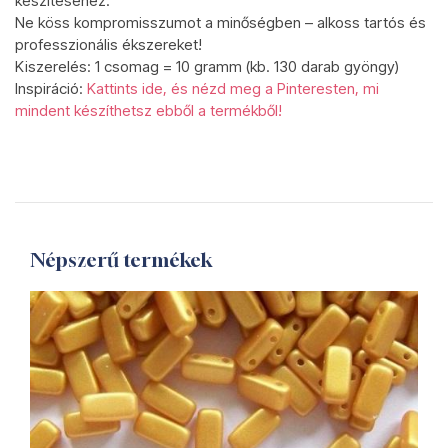
készítéséhez.
Ne köss kompromisszumot a minőségben – alkoss tartós és
professzionális ékszereket!
Kiszerelés: 1 csomag = 10 gramm (kb. 130 darab gyöngy)
Inspiráció:
Kattints ide, és nézd meg a Pinteresten, mi
mindent készíthetsz ebből a termékből!
Népszerű termékek