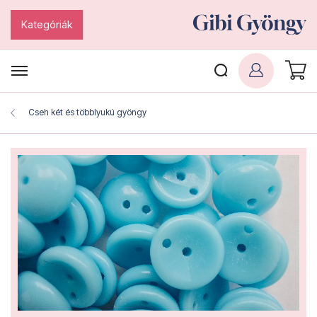
Kategóriák
Cseh két és többlyukú gyöngy