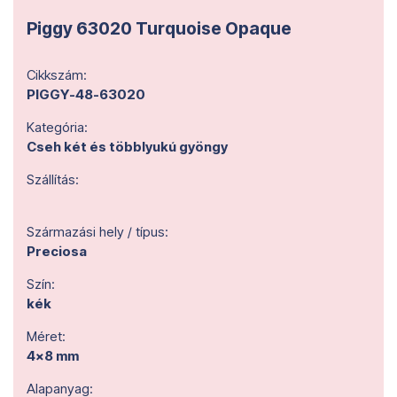
Piggy 63020 Turquoise Opaque
Cikkszám:
PIGGY-48-63020
Kategória:
Cseh két és többlyukú gyöngy
Szállítás:
Származási hely / típus:
Preciosa
Szín:
kék
Méret:
4x8 mm
Alapanyag: