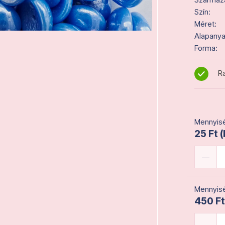
Szín:
Méret:
Alapanya
Forma:
Ra
Mennyisé
25 Ft 
Mennyisé
450 Ft