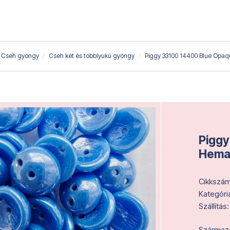
Cseh gyöngy
Cseh két és többlyukú gyöngy
Piggy 33100 14400 Blue Opaq
Piggy
Hemat
Cikkszám
Kategóri
Szállítás:
Származás