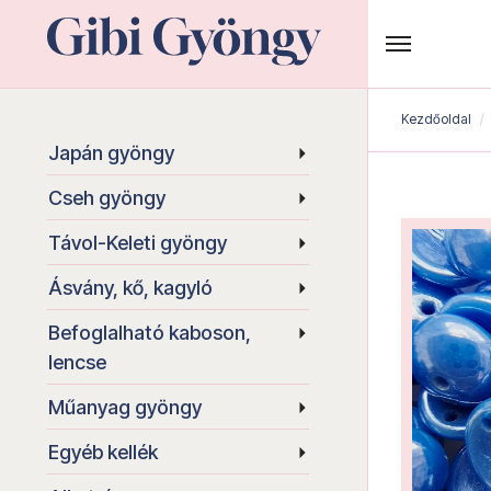
Kezdőoldal
Japán gyöngy
Cseh gyöngy
Távol-Keleti gyöngy
Ásvány, kő, kagyló
Befoglalható kaboson,
lencse
Műanyag gyöngy
Egyéb kellék