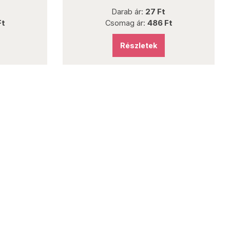
Darab ár:
27 Ft
Csomag ár:
486 Ft
Részletek