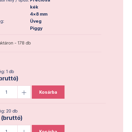
kék
4x8 mm
g:
Üveg
Piggy
ktáron - 178 db
g: 1 db
(bruttó)
Kosárba
g: 20 db
 (bruttó)
Kosárba