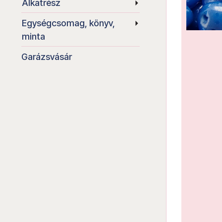
Alkatrész
Egységcsomag, könyv,
minta
Garázsvásár