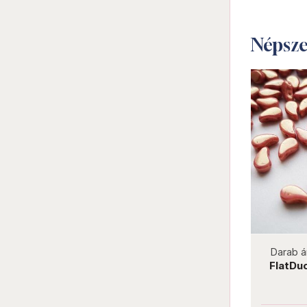
Népsz
not new
Darab ár:
1400 Ft
Csomag ár:
6300
Darab ár:
32
FlatDuo 8x
Ft
SuperDuo 2,5x5 mm T63130
Turquoise-Picasso