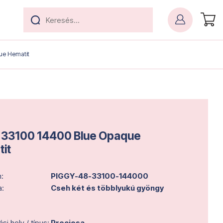
ue Hematit
 33100 14400 Blue Opaque
it
:
PIGGY-48-33100-144000
a:
Cseh két és többlyukú gyöngy
i hely / típus:
Preciosa