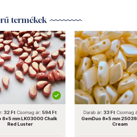
erű termékek
not new
not new
 Ft
Csomag ár:
594 Ft
Darab ár:
33 Ft
Csomag ár:
59
5 mm LK03000 Chalk
GemDuo 8x5 mm 25039AL P
Red Luster
Cream