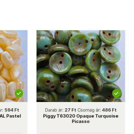
not new
4 Ft
Darab ár:
27 Ft
Csomag ár:
486 Ft
astel
Piggy T63020 Opaque Turquoise
Picasso