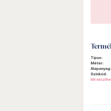
Termé
Típus:
Méter:
Alapanyag:
Színkód:
Mit készíth