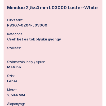
Miniduo 2,5x4 mm L03000 Luster-White
Cikkszám:
PB307-0204-L03000
Kategória:
Cseh két és többlyukú gyöngy
Szállítás:
Származási hely / típus:
Matubo
Szín:
Fehér
Méret:
2,5X4 MM
Alapanyag: