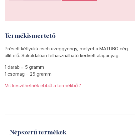
Termékismertető
Préselt kétlyukú cseh üveggyöngy, melyet a MATUBO cég
állít elő. Sokoldalúan felhasználható kedvelt alapanyag.
1 darab = 5 gramm
1 csomag = 25 gramm
Mit készíthetnék ebből a termékből?
Népszerű termékek