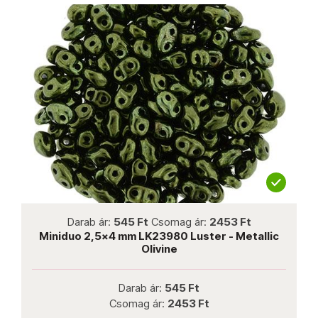
ot new
not new
t
Csomag ár:
2453 Ft
Darab ár:
19 Ft
Csomag
K23980 Luster - Metallic
Chilli bead 4x11 mm Luster
Olivine
02010 6549
 ár:
545 Ft
Darab ár:
19 
 ár:
2453 Ft
Csomag ár:
34