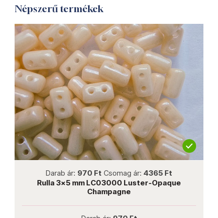
Népszerű termékek
not new
Darab ár:
970 Ft
Csomag ár:
4365 Ft
ua
Rulla 3x5 mm LC03000 Luster-Opaque
Champagne