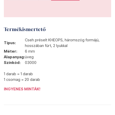
Termékismertető
Cseh préselt KHEOPS, háromszög formájú,
Típus:
hosszában fúrt, 2 lyukkal
Méter:
6 mm
Alapanyag:
üveg
Színkód:
03000
1 darab = 1 darab
1 csomag = 20 darab
INGYENES MINTÁK!