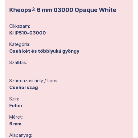
Kheops® 6 mm 03000 Opaque White
Cikkszám:
KHP510-03000
Kategória:
Cseh két és többlyukú gyöngy
Szállítás:
Származási hely / típus:
Csehország
Szín:
Fehér
Méret:
6 mm
Alapanyag: