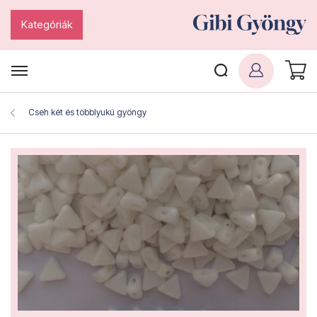
Kategóriák
Cseh két és többlyukú gyöngy