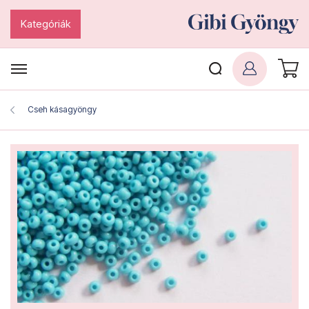
Kategóriák
Cseh kásagyöngy