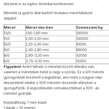
ékszerei is az egész Amerikai kontinensen.
Méretek (a gyártó által kiadott hivatalos mérettáblázat
alapján):
Méret
Méret mm-ben
Szemszám/ kg
13/0
1,60-1,80 mm
291000
11/0
2,00-2,20 mm
130000
10/0
2,20-2,40 mm
91000
9/0
2,40-2,80 mm
68000
8/0
2,80-3,20 mm
42000
6/0
3,70-4,30 mm
13300
Figyelem!
Amint látható a méretek között átfedés van,
valamint a méreteken belül is nagy a szórás. Ez a 9/0 méretű
gyöngyöknél érezhető a legjobban, ami miatt a magyar népi
ékszereknél inkább a 10/0 méretet részesítik előnyben a
gyöngyfűzők. A legszélesebb színválasztékban a 10/0 -ás
méretet gyártják.
Kopásállóság: 1 nem kopik
1 darab = 10 gramm