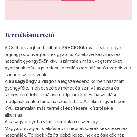
Termékismertető
A Csehországban található
PRECIOSA
gyár a világ egyik
legnagyobb üvegtermék gyátója. Az ékszerkészítéshez
használt gyöngyökön kívül számtalan más üvegterméket
gyártanak még, így például a csillárokon található üvegdíszek
is innen származnak.
A
kásagyöngy
a világon a legszélesebb körben használt
gyöngyféle, melyet széles méret és szín választéka és
széles körű felhasználási módja indokol. Felhasználási
módjának csak a fantázia szab határt. Az ékszergyártáson
kívül számtalan más termék készítésére, díszítésére
alkalmas.
A kásagyöngyöt a világ számtalan részén így
Magyarországon is elsősorban népi ékszerek készítéséhez
használják. Többek között ebből készülnek az őslakók népi