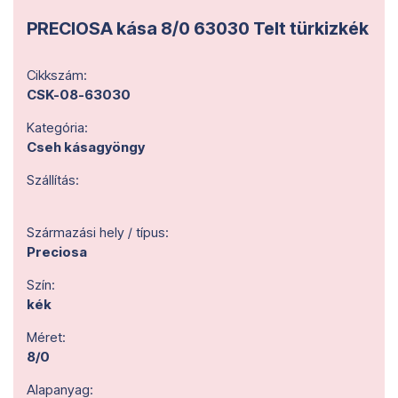
PRECIOSA kása 8/0 63030 Telt türkizkék
Cikkszám:
CSK-08-63030
Kategória:
Cseh kásagyöngy
Szállítás:
Származási hely / típus:
Preciosa
Szín:
kék
Méret:
8/0
Alapanyag: