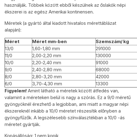
használják. Többek között ebből készülnek az őslakók népi
ékszerei is az egész Amerikai kontinensen.
Méretek (a gyártó által kiadott hivatalos mérettáblázat
alapján):
Méret
Méret mm-ben
Szemszám/ kg
13/0
1,60-1,80 mm
291000
11/0
2,00-2,20 mm
130000
10/0
2,20-2,40 mm
91000
9/0
2,40-2,80 mm
68000
8/0
2,80-3,20 mm
42000
6/0
3,70-4,30 mm
13300
Figyelem!
Amint látható a méretek között átfedés van,
valamint a méreteken belül is nagy a szórás. Ez a 9/0 méretű
gyöngyöknél érezhető a legjobban, ami miatt a magyar népi
ékszereknél inkább a 10/0 méretet részesítik előnyben a
gyöngyfűzők. A legszélesebb színválasztékban a 10/0 -ás
méretet gyártják.
Kopásállóság: 1 nem kopik