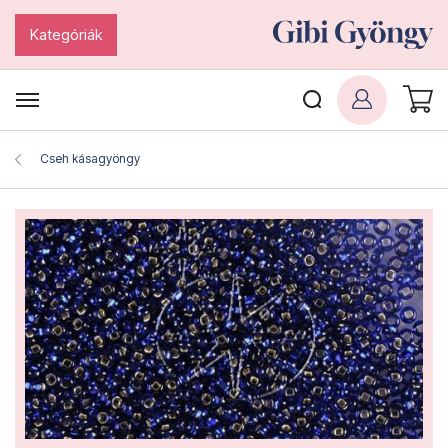
Kategóriák
Cseh kásagyöngy