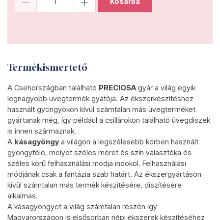
Kosárba
Termékismertető
A Csehországban található
PRECIOSA
gyár a világ egyik
legnagyobb üvegtermék gyátója. Az ékszerkészítéshez
használt gyöngyökön kívül számtalan más üvegterméket
gyártanak még, így például a csillárokon található üvegdíszek
is innen származnak.
A
kásagyöngy
a világon a legszélesebb körben használt
gyöngyféle, melyet széles méret és szín választéka és
széles körű felhasználási módja indokol. Felhasználási
módjának csak a fantázia szab határt. Az ékszergyártáson
kívül számtalan más termék készítésére, díszítésére
alkalmas.
A kásagyöngyöt a világ számtalan részén így
Magyarországon is elsősorban népi ékszerek készítéséhez