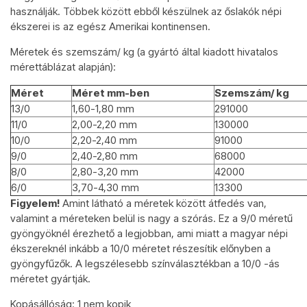
használják. Többek között ebből készülnek az őslakók népi
ékszerei is az egész Amerikai kontinensen.
Méretek és szemszám/ kg (a gyártó által kiadott hivatalos
mérettáblázat alapján):
Méret
Méret mm-ben
Szemszám/ kg
13/0
1,60-1,80 mm
291000
11/0
2,00-2,20 mm
130000
10/0
2,20-2,40 mm
91000
9/0
2,40-2,80 mm
68000
8/0
2,80-3,20 mm
42000
6/0
3,70-4,30 mm
13300
Figyelem!
Amint látható a méretek között átfedés van,
valamint a méreteken belül is nagy a szórás. Ez a 9/0 méretű
gyöngyöknél érezhető a legjobban, ami miatt a magyar népi
ékszereknél inkább a 10/0 méretet részesítik előnyben a
gyöngyfűzők. A legszélesebb színválasztékban a 10/0 -ás
méretet gyártják.
Kopásállóság: 1 nem kopik