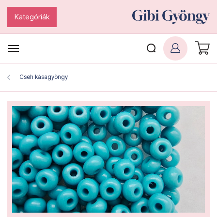
Kategóriák
Cseh kásagyöngy