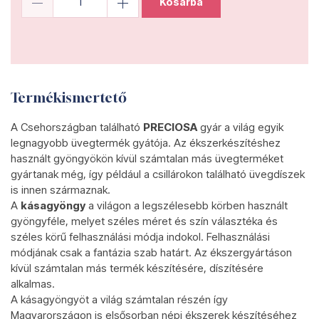
Kosárba
Termékismertető
A Csehországban található
PRECIOSA
gyár a világ egyik
legnagyobb üvegtermék gyátója. Az ékszerkészítéshez
használt gyöngyökön kívül számtalan más üvegterméket
gyártanak még, így például a csillárokon található üvegdíszek
is innen származnak.
A
kásagyöngy
a világon a legszélesebb körben használt
gyöngyféle, melyet széles méret és szín választéka és
széles körű felhasználási módja indokol. Felhasználási
módjának csak a fantázia szab határt. Az ékszergyártáson
kívül számtalan más termék készítésére, díszítésére
alkalmas.
A kásagyöngyöt a világ számtalan részén így
Magyarországon is elsősorban népi ékszerek készítéséhez