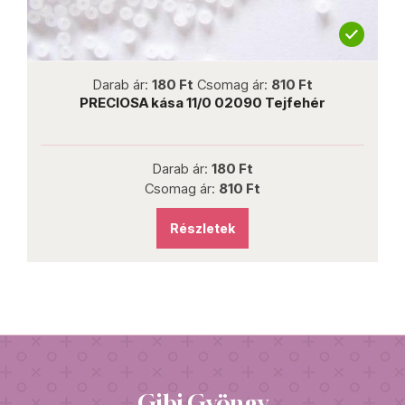
not new
Darab ár:
180 Ft
Csomag ár:
810 Ft
l
PRECIOSA kása 11/0 02090 Tejfehér
P
Darab ár:
180 Ft
Csomag ár:
810 Ft
Részletek
Gibi Gyöngy