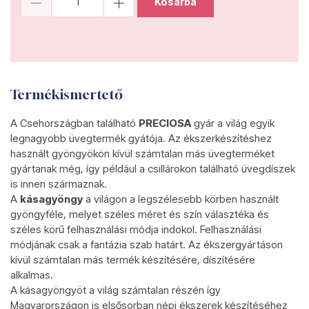
Kosárba
Termékismertető
A Csehországban található
PRECIOSA
gyár a világ egyik
legnagyobb üvegtermék gyátója. Az ékszerkészítéshez
használt gyöngyökön kívül számtalan más üvegterméket
gyártanak még, így például a csillárokon található üvegdíszek
is innen származnak.
A
kásagyöngy
a világon a legszélesebb körben használt
gyöngyféle, melyet széles méret és szín választéka és
széles körű felhasználási módja indokol. Felhasználási
módjának csak a fantázia szab határt. Az ékszergyártáson
kívül számtalan más termék készítésére, díszítésére
alkalmas.
A kásagyöngyöt a világ számtalan részén így
Magyarországon is elsősorban népi ékszerek készítéséhez