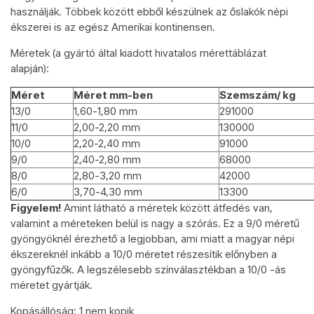
használják. Többek között ebből készülnek az őslakók népi
ékszerei is az egész Amerikai kontinensen.
Méretek (a gyártó által kiadott hivatalos mérettáblázat
alapján):
Méret
Méret mm-ben
Szemszám/ kg
13/0
1,60-1,80 mm
291000
11/0
2,00-2,20 mm
130000
10/0
2,20-2,40 mm
91000
9/0
2,40-2,80 mm
68000
8/0
2,80-3,20 mm
42000
6/0
3,70-4,30 mm
13300
Figyelem!
Amint látható a méretek között átfedés van,
valamint a méreteken belül is nagy a szórás. Ez a 9/0 méretű
gyöngyöknél érezhető a legjobban, ami miatt a magyar népi
ékszereknél inkább a 10/0 méretet részesítik előnyben a
gyöngyfűzők. A legszélesebb színválasztékban a 10/0 -ás
méretet gyártják.
Kopásállóság: 1 nem kopik