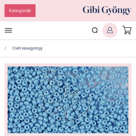
Kategóriák
Cseh kásagyöngy