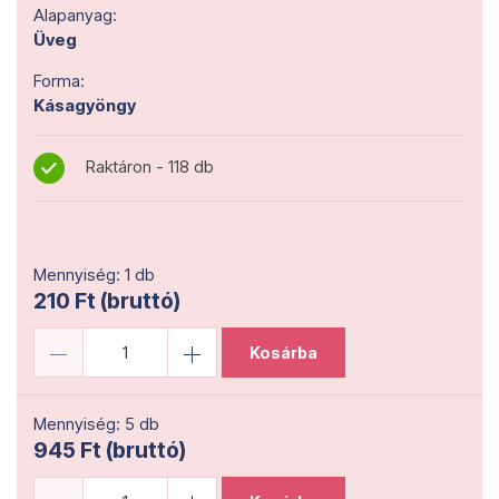
Alapanyag:
Üveg
Forma:
Kásagyöngy
Raktáron - 118 db
Mennyiség: 1 db
210 Ft (bruttó)
Kosárba
Mennyiség: 5 db
945 Ft (bruttó)