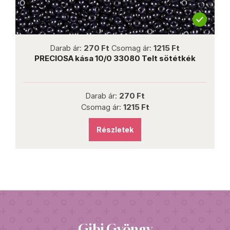
not new
Darab ár:
270 Ft
Csomag ár:
1215 Ft
Darab
PRECIOSA kása 10/0 33080 Telt sötétkék
PRECIO
Darab ár:
270 Ft
Csomag ár:
1215 Ft
Részletek
Gibi Gyöngy