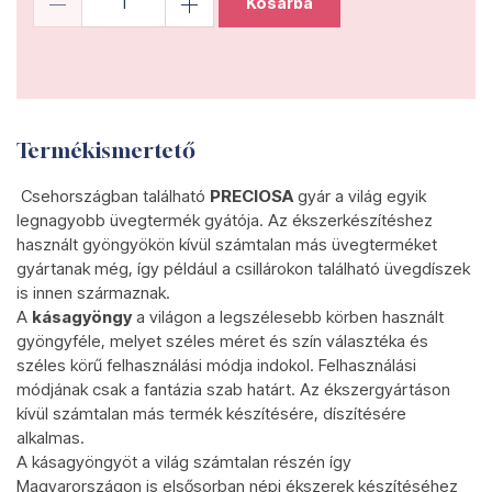
Kosárba
Termékismertető
Csehországban található
PRECIOSA
gyár a világ egyik
legnagyobb üvegtermék gyátója. Az ékszerkészítéshez
használt gyöngyökön kívül számtalan más üvegterméket
gyártanak még, így például a csillárokon található üvegdíszek
is innen származnak.
A
kásagyöngy
a világon a legszélesebb körben használt
gyöngyféle, melyet széles méret és szín választéka és
széles körű felhasználási módja indokol. Felhasználási
módjának csak a fantázia szab határt. Az ékszergyártáson
kívül számtalan más termék készítésére, díszítésére
alkalmas.
A kásagyöngyöt a világ számtalan részén így
Magyarországon is elsősorban népi ékszerek készítéséhez