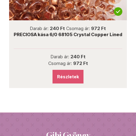
not new
Darab ár:
240 Ft
Csomag ár:
972 Ft
PRECIOSA kása 6/0 68105 Crystal Copper Lined
P
Darab ár:
240 Ft
Csomag ár:
972 Ft
Részletek
Gibi Gyöngy