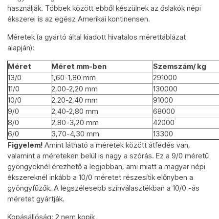
használják. Többek között ebből készülnek az őslakók népi
ékszerei is az egész Amerikai kontinensen.
Méretek (a gyártó által kiadott hivatalos mérettáblázat
alapján):
Méret
Méret mm-ben
Szemszám/ kg
13/0
1,60-1,80 mm
291000
11/0
2,00-2,20 mm
130000
10/0
2,20-2,40 mm
91000
9/0
2,40-2,80 mm
68000
8/0
2,80-3,20 mm
42000
6/0
3,70-4,30 mm
13300
Figyelem!
Amint látható a méretek között átfedés van,
valamint a méreteken belül is nagy a szórás. Ez a 9/0 méretű
gyöngyöknél érezhető a legjobban, ami miatt a magyar népi
ékszereknél inkább a 10/0 méretet részesítik előnyben a
gyöngyfűzők. A legszélesebb színválasztékban a 10/0 -ás
méretet gyártják.
Kopásállóság: 2 nem kopik