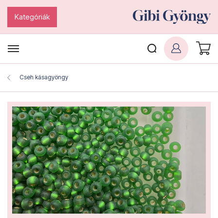
Kategóriák
Cseh kásagyöngy