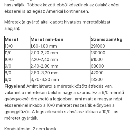
használják. Többek között ebből készülnek az őslakók népi
ékszerei is az egész Amerikai kontinensen.
Méretek (a gyártó által kiadott hivatalos mérettáblázat
alapján):
Méret
Méret mm-ben
Szemszám/ kg
13/0
1,60-1,80 mm
291000
11/0
2,00-2,20 mm
130000
10/0
2,20-2,40 mm
91000
9/0
2,40-2,80 mm
68000
8/0
2,80-3,20 mm
42000
6/0
3,70-4,30 mm
13300
Figyelem!
Amint látható a méretek között átfedés van,
valamint a méreteken belül is nagy a szórás. Ez a 9/0 méretű
gyöngyöknél érezhető a legjobban, ami miatt a magyar népi
ékszereknél inkább a 10/0 méretet részesítik előnyben a
gyöngyfűzők. A legszélesebb színválasztékban a 10/0 -ás
méretet gyártják.
Kopásállóság: 2 nem kopik