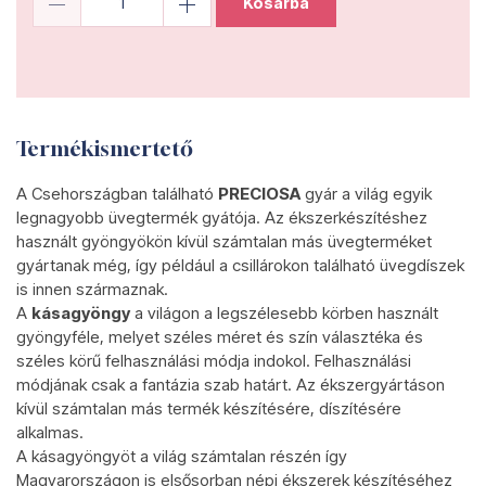
Kosárba
Termékismertető
A Csehországban található
PRECIOSA
gyár a világ egyik
legnagyobb üvegtermék gyátója. Az ékszerkészítéshez
használt gyöngyökön kívül számtalan más üvegterméket
gyártanak még, így például a csillárokon található üvegdíszek
is innen származnak.
A
kásagyöngy
a világon a legszélesebb körben használt
gyöngyféle, melyet széles méret és szín választéka és
széles körű felhasználási módja indokol. Felhasználási
módjának csak a fantázia szab határt. Az ékszergyártáson
kívül számtalan más termék készítésére, díszítésére
alkalmas.
A kásagyöngyöt a világ számtalan részén így
Magyarországon is elsősorban népi ékszerek készítéséhez