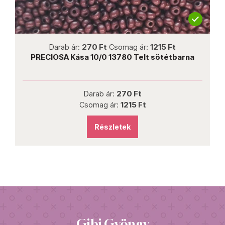
not new
rab ár:
270 Ft
Csomag ár:
1215 Ft
Darab ár:
1
A Kása 10/0 13780 Telt sötétbarna
PRECIOSA kás
Darab ár:
270 Ft
D
Csomag ár:
1215 Ft
Cs
Részletek
Gibi Gyöngy