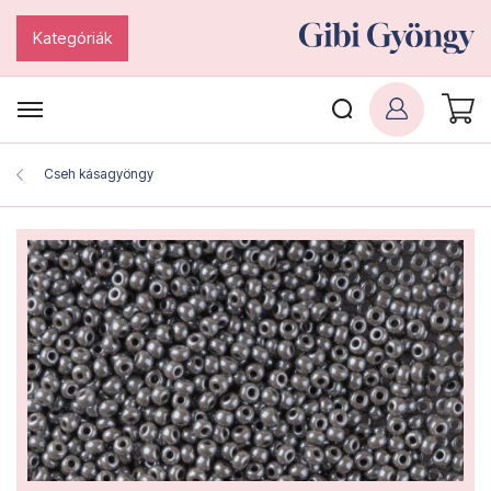
Kategóriák
Cseh kásagyöngy