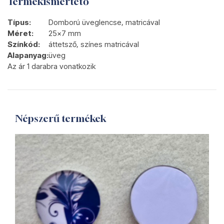
Termékismertető
Típus:
Domború üveglencse, matricával
Méret:
25x7 mm
Színkód:
áttetsző, színes matricával
Alapanyag:
üveg
Az ár 1 darabra vonatkozik
Népszerű termékek