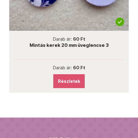
not new
Darab ár:
60 Ft
Mintás kerek 20 mm üveglencse 3
Darab ár:
60 Ft
Részletek