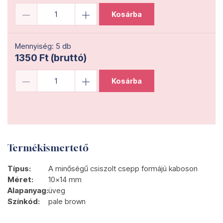
Kosárba
Mennyiség: 5 db
1350 Ft (bruttó)
Kosárba
Termékismertető
Típus:
A minőségű csiszolt csepp formájú kaboson
Méret:
10x14 mm
Alapanyag:
üveg
Színkód:
pale brown