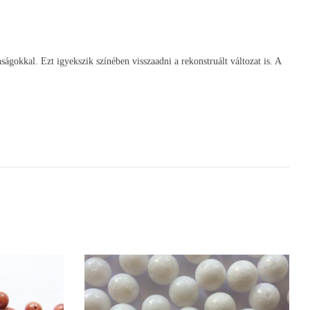
gokkal. Ezt igyekszik színében visszaadni a rekonstruált változat is
. A