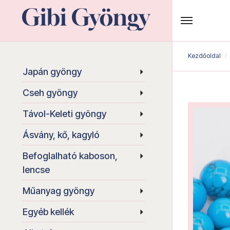
Kezdőoldal
Japán gyöngy
Cseh gyöngy
Távol-Keleti gyöngy
Ásvány, kő, kagyló
Befoglalható kaboson,
lencse
Műanyag gyöngy
Egyéb kellék