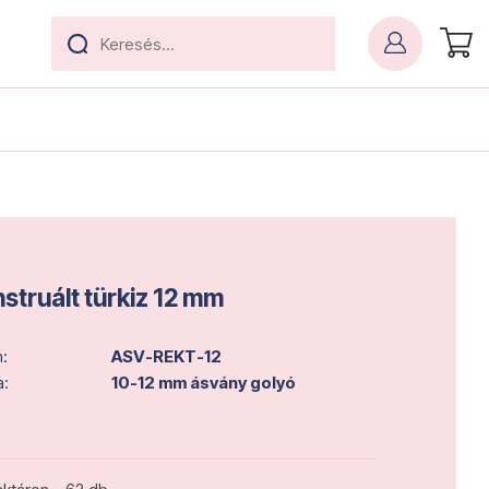
struált türkiz 12 mm
:
ASV-REKT-12
a:
10-12 mm ásvány golyó