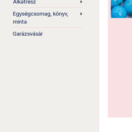
Alkatrész
Egységcsomag, könyv,
minta
Garázsvásár