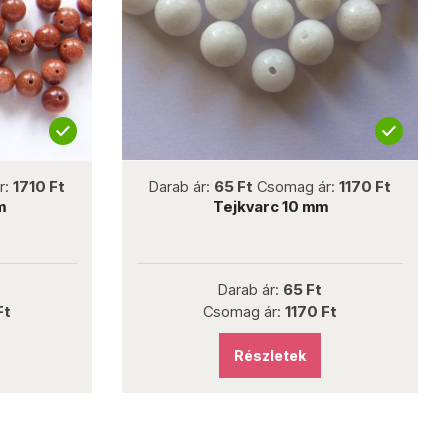
not new
no
Darab ár:
65 Ft
Csomag ár:
1170 Ft
Darab ár:
155 Ft
Tejkvarc 10 mm
Szado
Darab ár:
65 Ft
Darab 
Csomag ár:
1170 Ft
Csomag 
Részletek
Rés