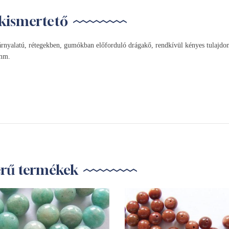
kismertető
rnyalatú, rétegekben, gumókban előforduló drágakő, rendkívül kényes tulajdonsá
 mm.
erű termékek