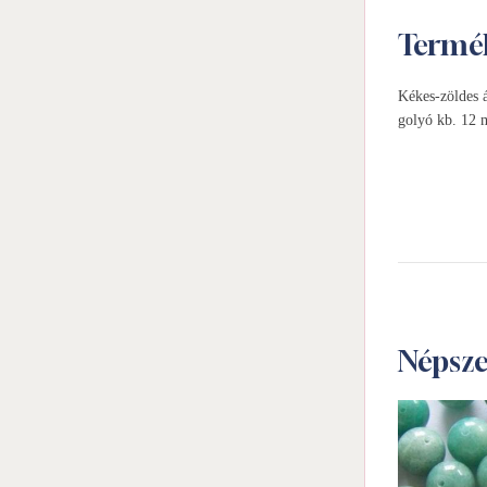
Termé
Kékes-zöldes á
golyó kb. 12
Népsz