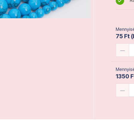
Ra
Mennyisé
75 Ft 
Mennyisé
1350 F