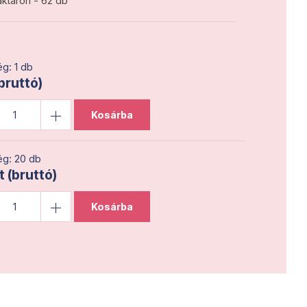
ktáron - 62 db
g: 1 db
(bruttó)
Kosárba
g: 20 db
t (bruttó)
Kosárba