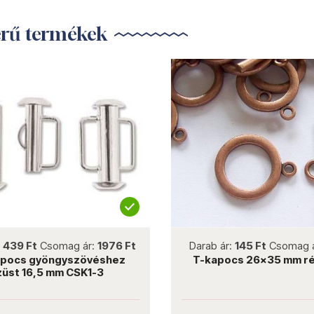
erű termékek
not new
not new
:
439 Ft
Csomag ár:
1976 Ft
Darab ár:
145 Ft
Csomag 
pocs gyöngyszövéshez
T-kapocs 26x35 mm r
züst 16,5 mm CSK1-3