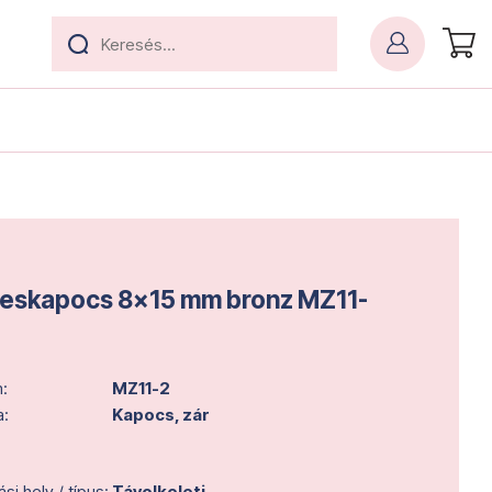
eskapocs 8x15 mm bronz MZ11-
:
MZ11-2
a:
Kapocs, zár
i hely / típus:
Távolkeleti