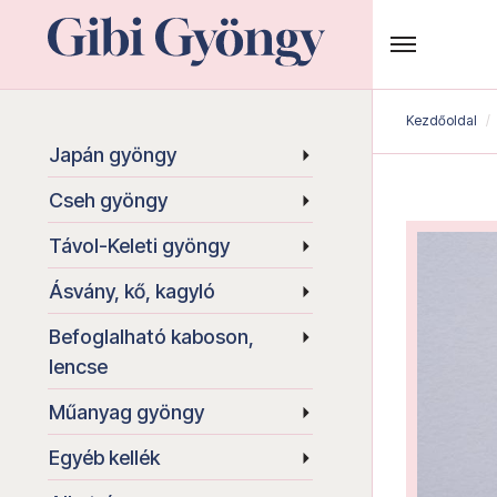
Kezdőoldal
Japán gyöngy
Cseh gyöngy
Távol-Keleti gyöngy
Ásvány, kő, kagyló
Befoglalható kaboson,
lencse
Műanyag gyöngy
Egyéb kellék