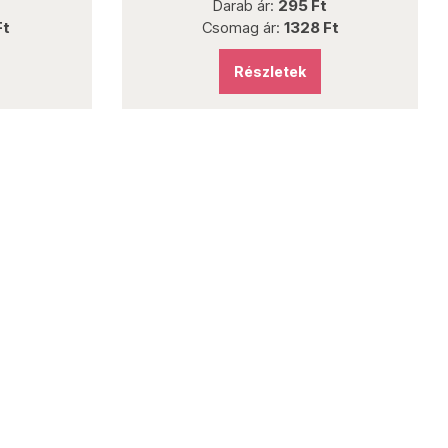
Darab ár:
295 Ft
Ft
Csomag ár:
1328 Ft
Részletek