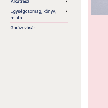
Alkatrész
Egységcsomag, könyv,
minta
Garázsvásár