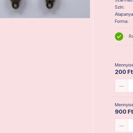
Szín:
Alapanya
Forma:
Ra
Mennyisé
200 Ft
Mennyisé
900 Ft