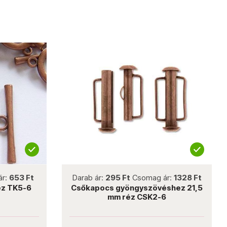
not new
ár:
653 Ft
Darab ár:
295 Ft
Csomag ár:
1328 Ft
éz TK5-6
Csőkapocs gyöngyszövéshez 21,5
mm réz CSK2-6