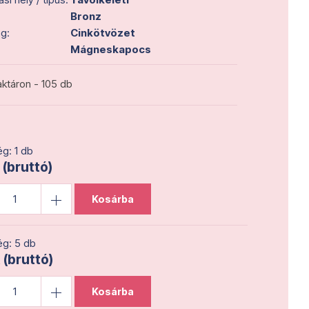
Bronz
g:
Cinkötvözet
Mágneskapocs
ktáron - 105 db
g: 1 db
 (bruttó)
Kosárba
g: 5 db
 (bruttó)
Kosárba