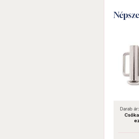
Népsz
not new
Darab ár:
1600 Ft
Darab ár
Órakapocs 25 mm platina
Csőka
cirkóniával OK3-5
e