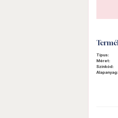
Termé
Típus:
Méret:
Színkód:
Alapanyag: