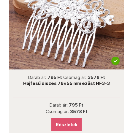
not new
Darab ár:
795 Ft
Csomag ár:
3578 Ft
Hajfésű díszes 76x55 mm ezüst HF3-3
H
Darab ár:
795 Ft
Csomag ár:
3578 Ft
Részletek