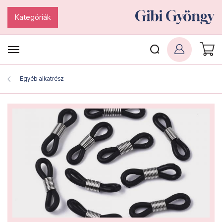
Kategóriák
Egyéb alkatrész